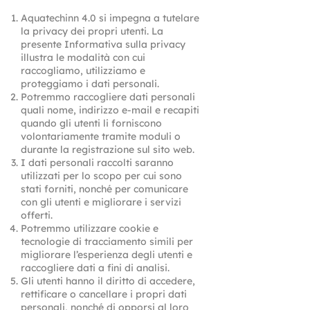
Aquatechinn 4.0 si impegna a tutelare
la privacy dei propri utenti. La
presente Informativa sulla privacy
illustra le modalità con cui
raccogliamo, utilizziamo e
proteggiamo i dati personali.
Potremmo raccogliere dati personali
quali nome, indirizzo e-mail e recapiti
quando gli utenti li forniscono
volontariamente tramite moduli o
durante la registrazione sul sito web.
I dati personali raccolti saranno
utilizzati per lo scopo per cui sono
stati forniti, nonché per comunicare
con gli utenti e migliorare i servizi
offerti.
Potremmo utilizzare cookie e
tecnologie di tracciamento simili per
migliorare l’esperienza degli utenti e
raccogliere dati a fini di analisi.
Gli utenti hanno il diritto di accedere,
rettificare o cancellare i propri dati
personali, nonché di opporsi al loro