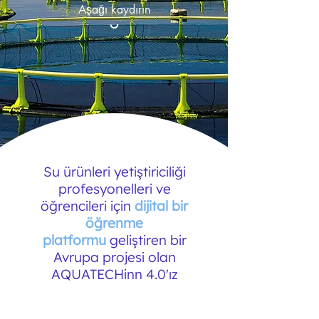
Aşağı kaydırın
Su ürünleri yetiştiriciliği
profesyonelleri ve
öğrencileri için
dijital bir
öğrenme
platformu
geliştiren bir
Avrupa projesi olan
AQUATECHinn 4.0'ız