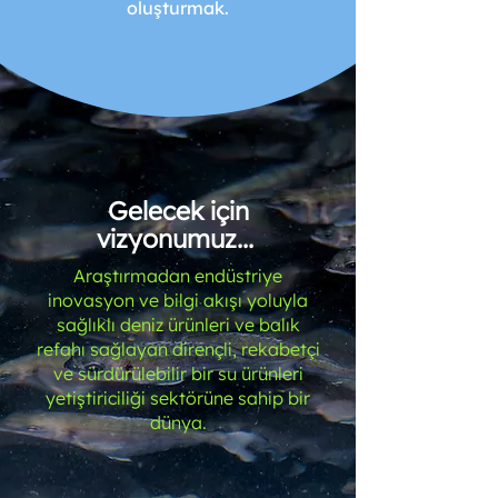
oluşturmak.
Gelecek için
vizyonumuz...
Araştırmadan endüstriye
inovasyon ve bilgi akışı yoluyla
sağlıklı deniz ürünleri ve balık
refahı sağlayan dirençli, rekabetçi
ve sürdürülebilir bir su ürünleri
yetiştiriciliği sektörüne sahip bir
dünya.