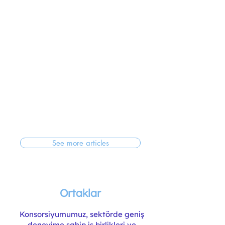
See more articles
Ortaklar
Konsorsiyumumuz, sektörde geniş
deneyime sahip iş birlikleri ve