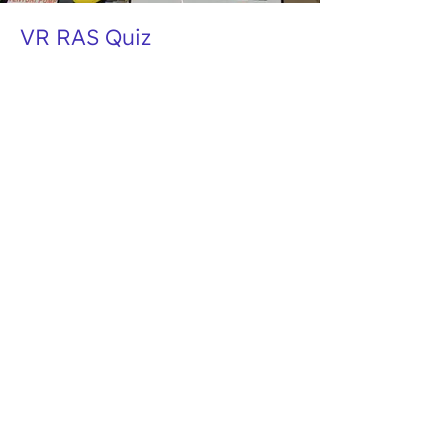
VR RAS Quiz
Tutorial
Découvrez l’expérience VR RAS
Quiz et apprenez à interagir avec
des quiz dans un environnement
de réalité virtuelle immersif. Ce
tutoriel vous montre comment
démarrer, répondre aux
questions en VR et suivre votre
progression en temps réel pour
une expérience d’apprentissage
plus engageante.