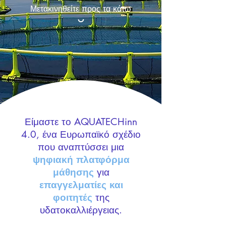
Μετακινηθείτε προς τα κάτω
Είμαστε το AQUATECHinn
4.0, ένα Ευρωπαϊκό σχέδιο
που αναπτύσσει μια
ψηφιακή πλατφόρμα
μάθησης
για
επαγγελματίες και
φοιτητές
της
υδατοκαλλιέργειας.